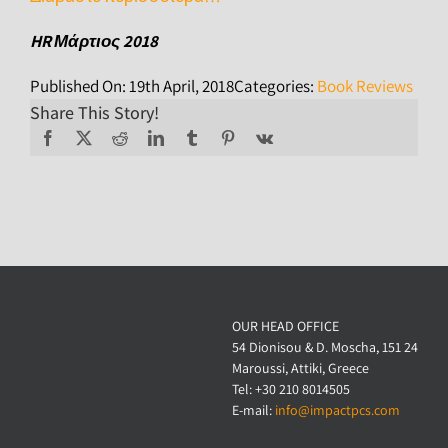
HR Μάρτιος 2018
Published On: 19th April, 2018
Categories:
Book Reviews
Share This Story!
OUR HEAD OFFICE
54 Dionisou & D. Moscha, 151 24
Maroussi, Attiki, Greece
Tel: +30 210 8014505
E-mail:
info@impactpcs.com