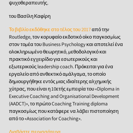
ψυχοθεραπευτής.
του Βασίλη Καφίρη
Το βιβλίο εκδόθηκε στο τέλος του 2017
από την
Routledge, τον κορυφαίο εκδοτικό οίκο παγκοσµίως
στον τοµέα του Business Psychology και αποτελεί ένα
ολοκληρωµένο θεωρητικό, µεθοδολογικό και
πρακτικό εγχειρίδιο για εσωτερικούς και
εξωτερικούς leadership coach. Πρόκειται για ένα
εργαλείο από ανθεκτικό αµάλγαµα, το οποίο
δηµιουργήθηκε εντός µιας ιδιαίτερης αλχηµικής
χύτρας, που είναι η 10ετής εµπειρία του «Diploma in
Executive Coaching and Organisational Development
(AADCT)», το πρώτο Coaching Training diploma
παγκοσµίως που κατάφερε να λάβει πιστοποίηση
από το «Association for Coaching».
Διαβάστε περισσότερα…