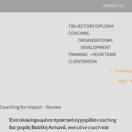
Skip
CONTACT US
to
content
TRAJECTORY DIPLOMA
COACHING
ORGANISATIONAL
DEVELOPMENT
TRAINING
YOUR TEAM
CLIENTS
MEDIA
Previou
Next
Coaching for Impact – Review
Ένα ολοκληρωµένο πρακτικό εγχειρίδιο coaching
δια χειρός Βασίλη Αντωνά, executive coach και