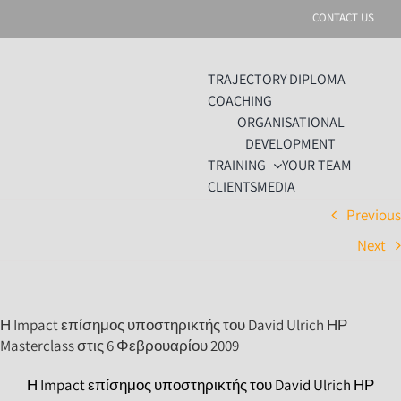
Skip
CONTACT US
to
content
TRAJECTORY DIPLOMA
COACHING
ORGANISATIONAL
DEVELOPMENT
TRAINING
YOUR TEAM
CLIENTS
MEDIA
Previou
Next
Η Impact επίσημος υποστηρικτής του David Ulrich ΗΡ
Masterclass στις 6 Φεβρουαρίου 2009
Η Impact επίσημος υποστηρικτής του David Ulrich ΗΡ