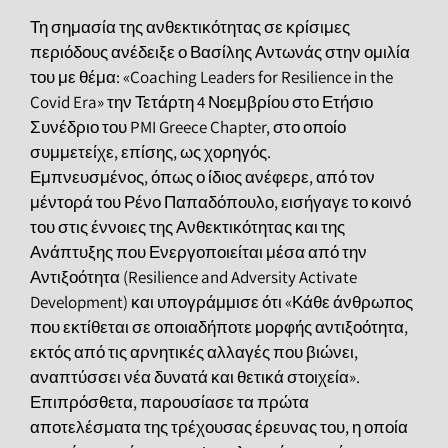
Τη σημασία της ανθεκτικότητας σε κρίσιμες
περιόδους ανέδειξε ο Βασίλης Αντωνάς στην ομιλία
του με θέμα: «Coaching Leaders for Resilience in the
Covid Era» την Τετάρτη 4 Νοεμβρίου στο Ετήσιο
Συνέδριο του PMI Greece Chapter, στο οποίο
συμμετείχε, επίσης, ως χορηγός.
Εμπνευσμένος, όπως ο ίδιος ανέφερε, από τον
μέντορά του Ρένο Παπαδόπουλο, εισήγαγε το κοινό
του στις έννοιες της Ανθεκτικότητας και της
Ανάπτυξης που Ενεργοποιείται μέσα από την
Αντιξοότητα (Resilience and Adversity Activate
Development) και υπογράμμισε ότι «Κάθε άνθρωπος
που εκτίθεται σε οποιαδήποτε μορφής αντιξοότητα,
εκτός από τις αρνητικές αλλαγές που βιώνει,
αναπτύσσει νέα δυνατά και θετικά στοιχεία».
Επιπρόσθετα, παρουσίασε τα πρώτα
αποτελέσματα της τρέχουσας έρευνας του, η οποία