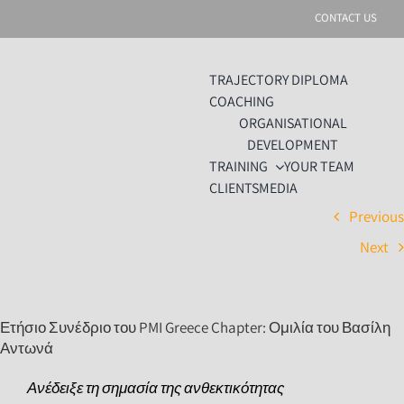
Skip
CONTACT US
to
content
TRAJECTORY DIPLOMA
COACHING
ORGANISATIONAL
DEVELOPMENT
TRAINING
YOUR TEAM
CLIENTS
MEDIA
Previou
Next
Ετήσιο Συνέδριο του PMI Greece Chapter: Ομιλία του Βασίλη
Αντωνά
Ανέδειξε τη σημασία της ανθεκτικότητας