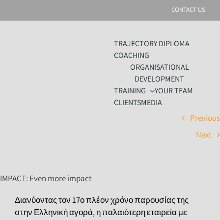
Skip
CONTACT US
to
content
TRAJECTORY DIPLOMA
COACHING
ORGANISATIONAL
DEVELOPMENT
TRAINING
YOUR TEAM
CLIENTS
MEDIA
Previou
Next
IMPACT: Even more impact
Διανύοντας τον 17ο πλέον χρόνο παρουσίας της
στην Ελληνική αγορά, η παλαιότερη εταιρεία με